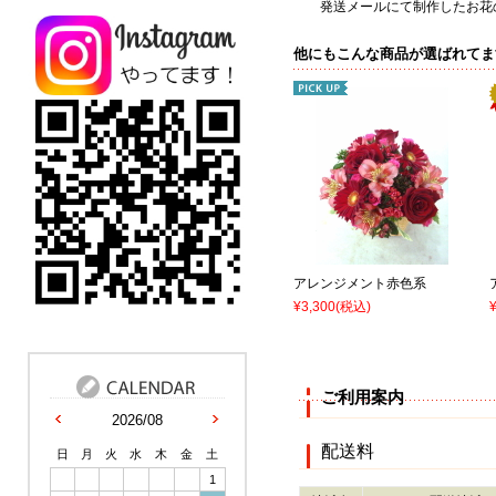
発送メールにて制作したお花の
他にもこんな商品が選ばれてま
アレンジメント赤色系
¥3,300
(税込)
ご利用案内
2026/08
配送料
日
月
火
水
木
金
土
1