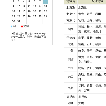
地域名
配送地域
2
3
4
5
6
7
8
9
10
11
12
13
14
15
北海道
北海道
16
17
18
19
20
21
22
北東北
青森、岩手、秋田
23
24
25
26
27
28
29
南東北
宮城、山形、福島
30
31
■
■
今日
定休日
茨城、栃木、群馬、
関東
葉、東京、神奈川
※店舗の定休日でもホームページ
からのご注文・制作・発送は可能
甲信越
山梨、長野、新潟
です。
北陸
富山、石川、福井
中部
岐阜、静岡、愛知、
滋賀、京都、大阪、
関西
良、和歌山
中国
徳島、香川、愛媛、
鳥取、島根、岡山、
四国
口
福岡、佐賀、長崎、
九州
分、宮崎
鹿児島
鹿児島
沖縄
沖縄