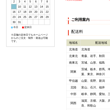
2
3
4
5
6
7
8
9
10
11
12
13
14
15
16
17
18
19
20
21
22
23
24
25
26
27
28
29
ご利用案内
30
31
■
■
今日
定休日
配送料
※店舗の定休日でもホームページ
からのご注文・制作・発送は可能
です。
地域名
配送地域
北海道
北海道
北東北
青森、岩手、秋田
南東北
宮城、山形、福島
茨城、栃木、群馬、
関東
葉、東京、神奈川
甲信越
山梨、長野、新潟
北陸
富山、石川、福井
中部
岐阜、静岡、愛知、
滋賀、京都、大阪、
関西
良、和歌山