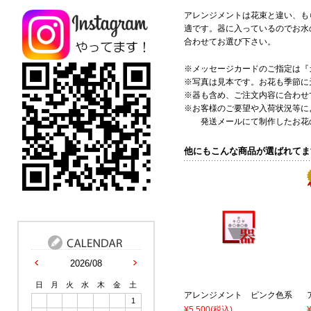
アレンジメントは花束と違い、も
適です。器に入っているのでお水
合わせてお選び下さい。
※メッセージカードのご指定は『
※写真は見本です。お花も季節に
※器も含め、ご注文内容に合わせ
※お客様のご要望や入荷状況等に
発送メールにて制作したお花の
他にもこんな商品が選ばれてま
2026/08
日
月
火
水
木
金
土
アレンジメント ピンク色系
1
¥5,500
(税込)